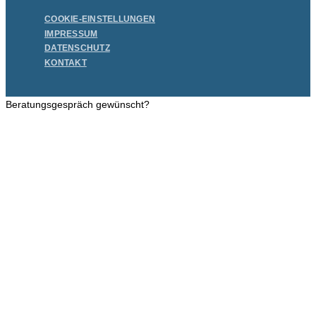
COOKIE-EINSTELLUNGEN
IMPRESSUM
DATENSCHUTZ
KONTAKT
Beratungs­gespräch gewünscht?
Wünschen Sie zuerst ein unverbindliches Beratungsgespräch –
rufen Sie uns einfach an unter Telefon:
+49 211/540 808 10
oder buchen Sie direkt einen unverbindlichen Beratungs-Termin (30
Min.) hier:
Beratungstermin vereinbaren →